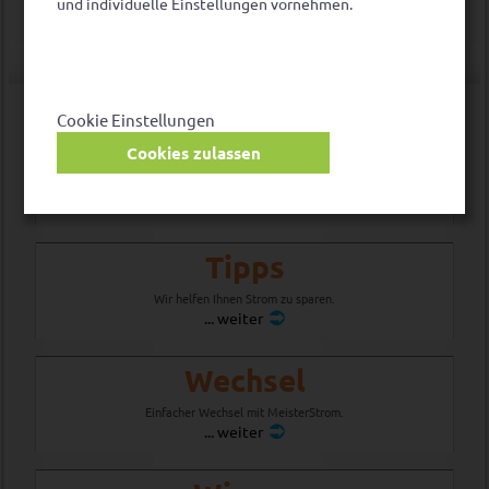
und individuelle Einstellungen vornehmen.
Information und Service
Cookie Einstellungen
FAQ
Cookies zulassen
Häufige Fragen.
... weiter
Tipps
Wir helfen Ihnen Strom zu sparen.
... weiter
Wechsel
Einfacher Wechsel mit MeisterStrom.
... weiter