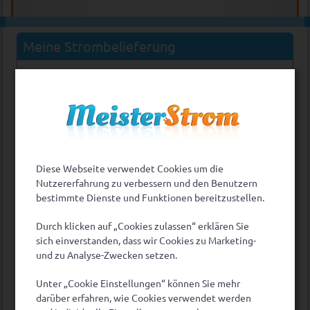
Meine Strombelieferung
Ich ziehe um. Was mache ich mit meinem
Vertrag?
« zurück
Diese Webseite verwendet Cookies um die
Häufige Fragen:
Nutzererfahrung zu verbessern und den Benutzern
bestimmte Dienste und Funktionen bereitzustellen.
Stromanbieterwechsel
Durch klicken auf „Cookies zulassen“ erklären Sie
Probleme beim Wechsel?
sich einverstanden, dass wir Cookies zu Marketing-
Fragen zur Abrechnung
und zu Analyse-Zwecken setzen.
Meine Strombelieferung
Alle häufigen Fragen
Unter „Cookie Einstellungen“ können Sie mehr
darüber erfahren, wie Cookies verwendet werden