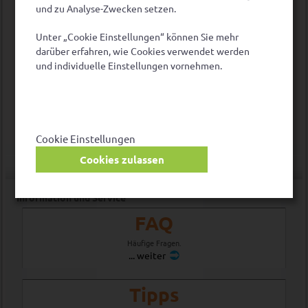
und zu Analyse-Zwecken setzen.
Stromanbieterwechsel
Unter „Cookie Einstellungen“ können Sie mehr
Probleme beim Wechsel?
darüber erfahren, wie Cookies verwendet werden
Fragen zur Abrechnung
und individuelle Einstellungen vornehmen.
Meine Strombelieferung
Alle häufigen Fragen
Cookie Einstellungen
Cookies zulassen
Information und Service
FAQ
Häufige Fragen.
... weiter
Tipps