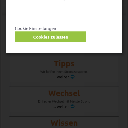
Information und Service
Cookie Einstellungen
FAQ
Cookies zulassen
Häufige Fragen.
... weiter
Tipps
Wir helfen Ihnen Strom zu sparen.
... weiter
Wechsel
Einfacher Wechsel mit MeisterStrom.
... weiter
Wissen