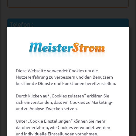
Telefon :
Telefon: 0221 / 98 59 45 21
Unsere Sprechzeiten:
Mo.-Fr. 09:00 – 18:00 Uhr
Diese Webseite verwendet Cookies um die
Nutzererfahrung zu verbessern und den Benutzern
bestimmte Dienste und Funktionen bereitzustellen.
Post :
Durch klicken auf „Cookies zulassen“ erklären Sie
MeisterStrom
sich einverstanden, dass wir Cookies zu Marketing-
Postfach: 21 09 09
und zu Analyse-Zwecken setzen.
50533 Köln
Unter „Cookie Einstellungen“ können Sie mehr
darüber erfahren, wie Cookies verwendet werden
und individuelle Einstellungen vornehmen.